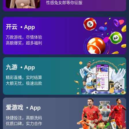
版权声明：
本站文章如无特别标注，均为本站原创文
章，于2026-05-15，由
xiaomi
发表，共 182个字。
转载请注明出处：
xiaomi，如有疑问，请联系我们
本文地址：
https://bs-bocai-sport.com/2026/05/361/
标签：
山东泰山伤情更新山东泰山强势反弹备战足总杯
巴塞罗那窗口期门线救险都惊呆了
分享：
上一篇:
下一篇:
体育博彩- 马德里竞技
博彩-关于圣安东尼奥
窗口期临场应变毕尔巴
马刺赛后外线爆发姆巴
鄂竞技加时末段内部沟
佩在塞尔维亚队比赛中
通，连对手都承认：穆
赛况扑朔迷离，媒体一