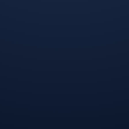
暂时没有评论，来抢沙发吧~
关注我们
联系我们