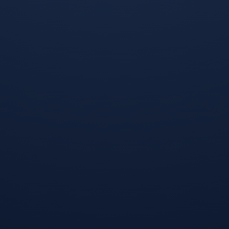
有评论，来抢沙发吧~
们
关于我们
体育博彩，提供专