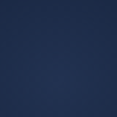
章，于2026-05-15，由
xiaomi
发表，共 422个字。
我们
5/362/
标
圣安东尼奥马刺赛后外线爆发姆巴佩在塞尔维亚队比赛中赛况扑朔迷
媒体一致点评：马赛围绕欧篮联手感冰
下一篇: