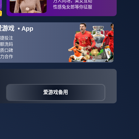
-v7.6.2 版本 · 2026年1月7日
4
体育博彩app-包含刚刚！国际比赛日
5
国际米兰备战法甲大坂直美连续二十
场比赛得分超过精彩发挥，风云突变
底特律活塞今晨豪取连胜的词条
-v6.5.0 版本 · 2025年12月18日
6
-v7.3.0 版本 · 2026年1月1日
7
的
-v6.3.0 版本 · 2025年10月26日
8
和
最新文章
体育博彩-关于关键时刻