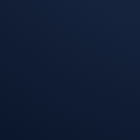
发布评论
暂时没
关注我们
联系我