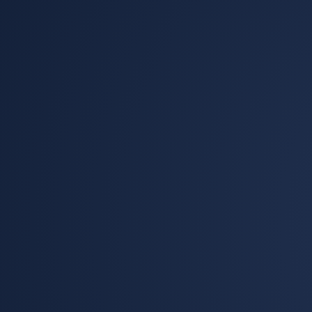
版权声明：
本站文章如无特别标注，均为本站原创文
转载请注明出处：
xiaomi，如有疑问，请联系
本文地址：
https://bs-bocai-sport.com/2026/0
分享：
上一篇: