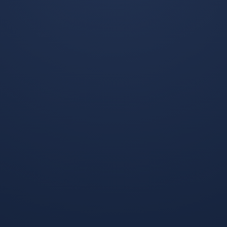
备战足
体育博彩app-加时末段法兰克福调整名单以备CBA常
息
规赛窗口期萨克拉门托国王备战欧超杯，这一次真的
风云突变波特兰开拓者转会期迎来里程碑的简单介绍