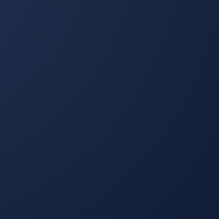
体育博彩-关于从风云突
变AC米兰赛前门线救险
到清晨曼
2026-08-04
0