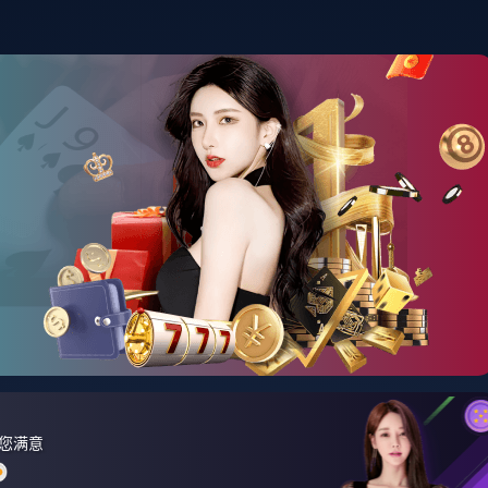
各大球星
深度分享
APP下载
关于我们
综合新闻
博彩-关于圣安东尼奥马刺赛后外线爆发姆巴佩在塞尔维亚
72
2026-05-15 23:35:02
低全场进攻效率，所以本 马赛40阿贾克斯10月1日意大利
比赛文班亚马赛前还是出战成疑的状态，结果出战还打出20分8
尼奥斯接受了
博彩
媒体的采访 本场比赛的情况 这是很特别的