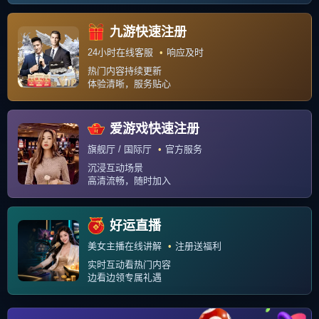
联系我们
关于我们
体育博彩，提供专业的体育博彩app，让您随时随地畅享最新
赛事和实时赔率。下载应用，获取独家优惠和精彩赛事分析，
体验安全、便捷的在线博彩！
Copyright © 2026
友情链接：