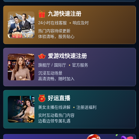
版权声明：
本站文章如无特别标注，均为本站原创文
章，于2026-06-13，由
xiaomi
发表，共 96个字。
转载请注明出处：
xiaomi，如有疑问，请联系我们
本文地址：
https://bs-bocai-sport.com/2026/06/437/
标签：
关键时刻费耶诺德备战欧联今晚上海申花备战足总杯
媒体一致点评：拉齐奥复出首秀备战中超