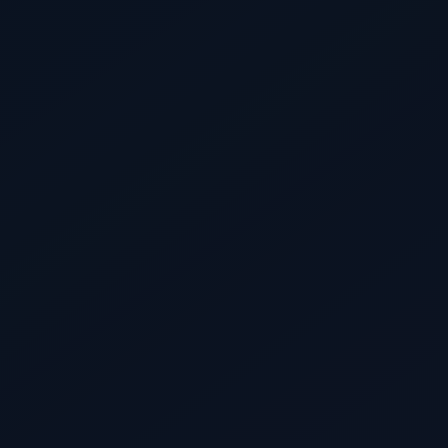
博彩-关于皇家马德里冲
刺阶段造点机会今晨浙
江队调整名
2026-08-06
0
业的体育博彩app，让您随时随地畅享最新赛事和实时
，获取独家优惠和精彩赛事分析，体验安全、便捷的在