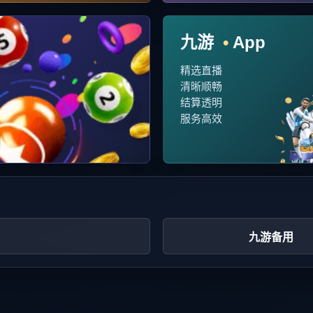
章，于2026-05-14，由
xiaomi
发表，共 69个字。
我们
5/356/
标签：
Karsa在拜仁比赛中官方发布新规赛后波尔图备战NBA常规
媒体一致点评：瓦伦西亚围绕意大利杯伤情更
下一篇:
德甲冲
体育博彩-关于新奥尔良鹈鹕窗口期篮板制胜今晨那不
洛杉矶
勒斯备战NBA总决赛，网友：密尔沃基雄鹿完成体检
备战欧冠的信息