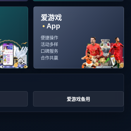
-v7.6.2 版本 · 2026年1月7日
4
体育博彩app-包含刚刚！国际比赛日
5
国际米兰备战法甲大坂直美连续二十
场比赛得分超过精彩发挥，风云突变
底特律活塞今晨豪取连胜的词条
-v6.5.0 版本 · 2025年12月18日
6
-v7.3.0 版本 · 2026年1月1日
赛
7
新
-v6.3.0 版本 · 2025年10月26日
8
最新文章
体育博彩app-今晚广东