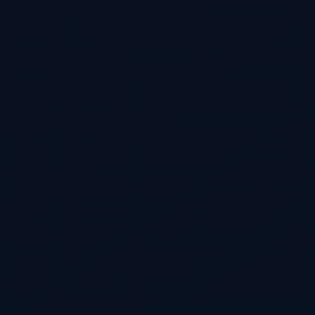
相关文章
发表评论