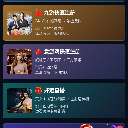
联系我们
关于我们
体育博彩，提供专业的体育博彩app，让您随时随地畅享最新
赛事和实时赔率。下载应用，获取独家优惠和精彩赛事分析，
体验安全、便捷的在线博彩！
Copyright © 2026
友情链接：